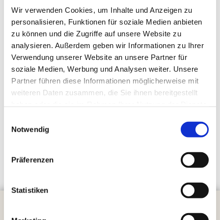
Familienunternehmen in der dritten Generation. Wir
Wir verwenden Cookies, um Inhalte und Anzeigen zu
haben es uns zur Aufgabe gemacht Menschen im
personalisieren, Funktionen für soziale Medien anbieten
Trauerfall so einfühlsam wie möglich zu begleiten.
zu können und die Zugriffe auf unsere Website zu
Neben den fachkundigen Umgang mit den
analysieren. Außerdem geben wir Informationen zu Ihrer
Angehörigen sind wir auch in handwerklichen und
Verwendung unserer Website an unsere Partner für
organisatorischen Aufgaben Ihr kompetenter Partner
soziale Medien, Werbung und Analysen weiter. Unsere
im Trauerfall.
Partner führen diese Informationen möglicherweise mit
weiteren Daten zusammen, die Sie ihnen bereitgestellt
haben oder die sie im Rahmen Ihrer Nutzung der Dienste
gesammelt haben.
Einwilligungsauswahl
Notwendig
Präferenzen
Statistiken
Kontakt