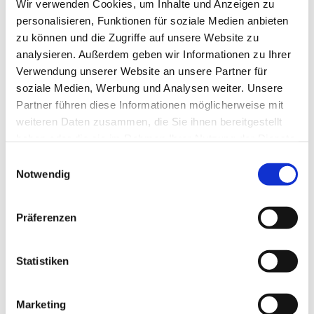
Was genau digitaler Nachlass bedeutet, zeigen wir
Wir verwenden Cookies, um Inhalte und Anzeigen zu
Ihnen in einem kurzen Film.
personalisieren, Funktionen für soziale Medien anbieten
zu können und die Zugriffe auf unsere Website zu
analysieren. Außerdem geben wir Informationen zu Ihrer
Hier geht es zum Film
Verwendung unserer Website an unsere Partner für
soziale Medien, Werbung und Analysen weiter. Unsere
Partner führen diese Informationen möglicherweise mit
weiteren Daten zusammen, die Sie ihnen bereitgestellt
haben oder die sie im Rahmen Ihrer Nutzung der Dienste
gesammelt haben.
Einwilligungsauswahl
Notwendig
Präferenzen
Statistiken
Marketing